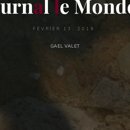
o
u
r
n
a
l
l
e
M
o
n
d
FÉVRIER 13, 2019
GAEL VALET