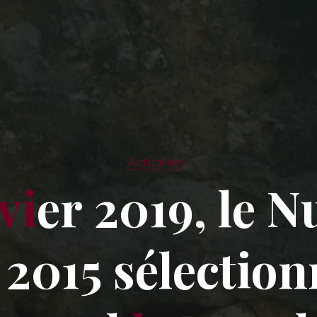
Actualités
v
i
e
r
2
0
1
9
,
l
e
N
2
0
1
5
s
é
l
e
c
t
i
o
n