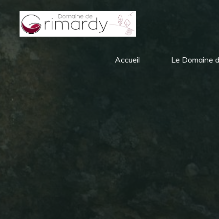
Aller
au
contenu
DOMAINE
Accueil
Le Domaine d
DE
GRIMARDY